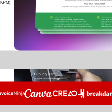
BKPM
)