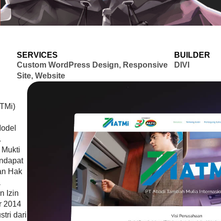
SERVICES
BUILDER
Custom WordPress Design, Responsive
DIVI
Site, Website
TM
i)
Model
.
 Mukti
endapat
an Hak
a
n Izin
r 2014
stri dari