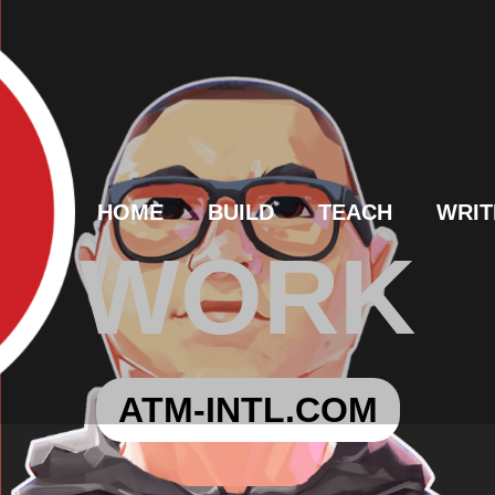
HOME
BUILD
TEACH
WRIT
WORK
ATM-INTL.COM