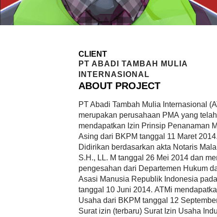
CLIENT
PT ABADI TAMBAH MULIA
INTERNASIONAL
ABOUT PROJECT
PT Abadi Tambah Mulia Internasional (
A
merupakan perusahaan
PMA
yang telah
mendapatkan Izin Prinsip Penanaman 
Asing dari
BKPM
tanggal 11 Maret 2014
Didirikan berdasarkan akta Notaris Mala
S.H., LL. M tanggal 26 Mei 2014 dan m
pengesahan dari Departemen Hukum d
Asasi Manusia Republik Indonesia pad
tanggal 10 Juni 2014.
ATM
i mendapatka
Usaha dari
BKPM
tanggal 12 Septembe
Surat izin (terbaru) Surat Izin Usaha Indu