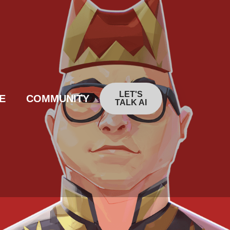
LET'S
E
COMMUNITY
TALK AI